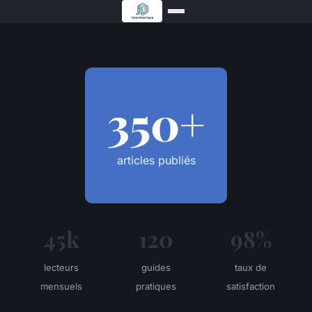
350+
articles publiés
45k
120
98%
lecteurs
guides
taux de
mensuels
pratiques
satisfaction