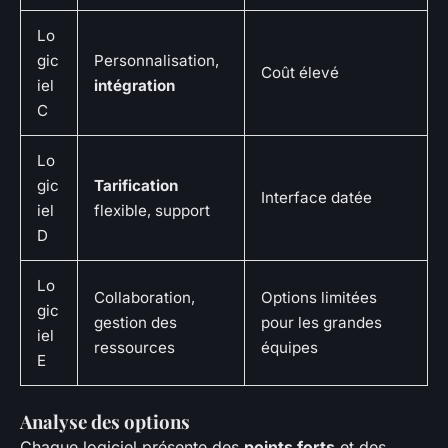
Lo
gic
Personnalisation,
Coût élevé
iel
intégration
C
Lo
gic
Tarification
Interface datée
iel
flexible, support
D
Lo
Collaboration,
Options limitées
gic
gestion des
pour les grandes
iel
ressources
équipes
E
Analyse des options
Chaque logiciel présente des
points forts
et des