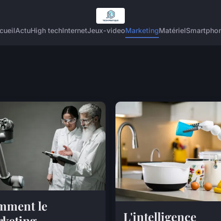
cueil
Actu
High tech
Internet
Jeux-video
Marketing
Matériel
Smartpho
mment le
L'intelligence
keting