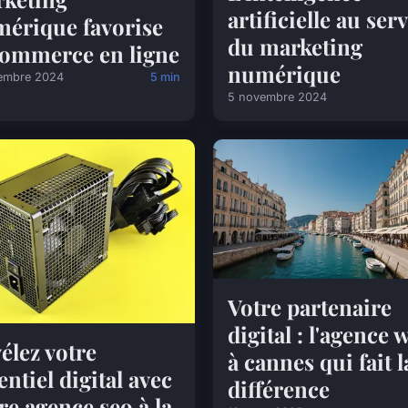
artificielle au ser
érique favorise
du marketing
commerce en ligne
numérique
embre 2024
5 min
5 novembre 2024
Votre partenaire
digital : l'agence 
élez votre
à cannes qui fait l
entiel digital avec
différence
re agence seo à la