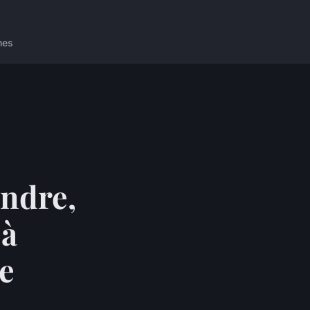
nes
endre,
 à
le