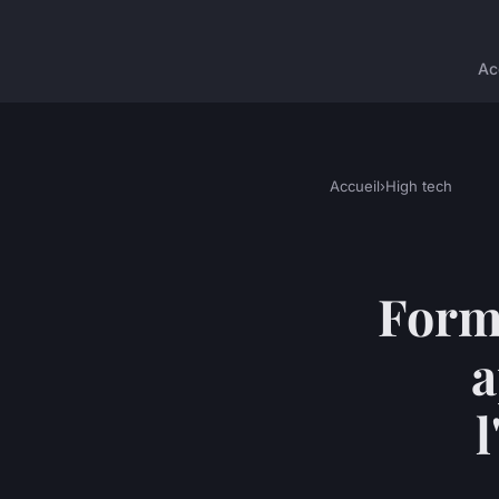
Ac
Accueil
›
High tech
Forma
a
l