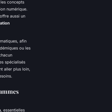
e les concepts
ution numérique.
offre aussi un
ration
ématiques, afin
adémiques ou les
 chacun
es spécialisés
t aller plus loin,
esoins.
grammes
a
, essentielles