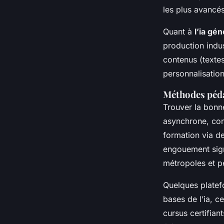
les plus avancés 
Quant à
l’ia gé
production indu
contenus (textes
personnalisation
Méthodes péda
Trouver la bonn
asynchrone, conf
formation via de
engouement signi
métropoles et p
Quelques plate
bases de l’ia, c
cursus certifian