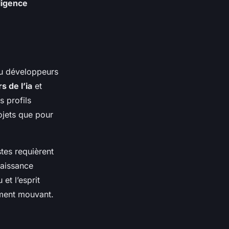
lligence
ou développeurs
s de l’ia
et
s profils
ojets que pour
stes requièrent
naissance
 et l’esprit
ement mouvant.