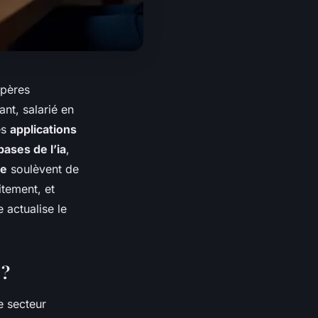
epères
nt, salarié en
es
applications
bases de l’ia
,
le
soulèvent de
tement, et
 actualise le
 ?
 secteur