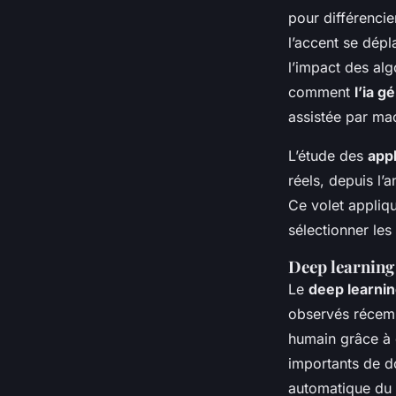
pour différenci
l’accent se dé
l’impact des al
comment
l’ia g
assistée par ma
L’étude des
appl
réels, depuis l
Ce volet appliqu
sélectionner le
Deep learning 
Le
deep learni
observés réce
humain grâce à 
importants de d
automatique du l