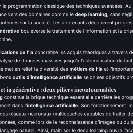
er la programmation classique des techniques avancées. Au f
place vers des domaines comme le
deep learning
, sans négli
gorithmes sur la société. Les apprenants découvrent progre
énérative
bouleverse le traitement de l’information et la pri
chine.
ications de l’ia
concrétise les acquis théoriques à travers 
’analyse de données massives jusqu’à l’automatisation de tâ
é met en relief la diversité des
métiers de l’ia
et l’importan
s bons
outils d’intelligence artificielle
selon ses objectifs pr
et ia générative : deux piliers incontournables
ng
constitue la brique technique essentielle derrière les pro
mment dans
l’intelligence artificielle
. Son fonctionnement imi
des réseaux neuronaux multicouches capables de traiter d
onnées, comme lors de la reconnaissance d’images ou du t
angage naturel. Ainsi, maîtriser le deep learning ouvre l’a