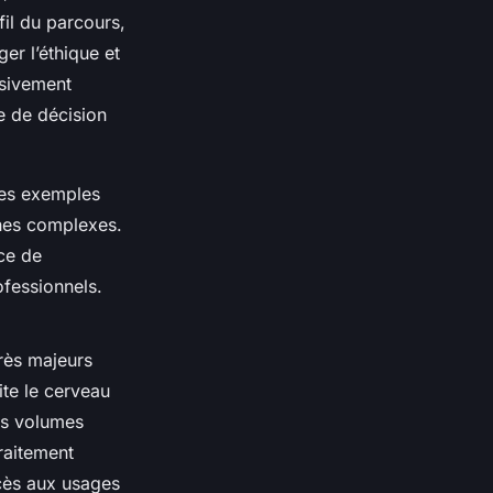
il du parcours,
ger l’éthique et
ssivement
se de décision
des exemples
ches complexes.
ce de
ofessionnels.
grès majeurs
te le cerveau
es volumes
raitement
ccès aux usages