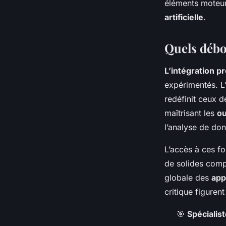
éléments moteurs
artificielle
.
Quels débo
L’intégration pr
expérimentés. L
redéfinit ceux d
maîtrisant les
ou
l’analyse de don
L’accès à ces fo
de solides comp
globale des
appl
critique figuren
🎯
Spécialis