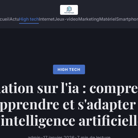
cueil
Actu
High tech
Internet
Jeux-video
Marketing
Matériel
Smartpho
HIGH TECH
tion sur l'ia : compr
pprendre et s'adapter
'intelligence artificiel
admin
•
17 janvier 2026
•
7 min de lecture