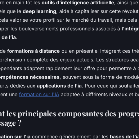
dre en main tôt les
outils d’intelligence artificielle
, ainsi qu
ls que le
deep learning
, aide à capitaliser sur cette révol
la valorise votre profil sur le marché du travail, mais cela 
iciper les bouleversements professionnels associés à
l’intég
de l’ia
.
 de
formations à distance
ou en présentiel intègrent ces th
mpréhension complète des enjeux actuels. Les structures ac
pendants adaptent rapidement leur offre pour permettre à
ompétences nécessaires
, souvent sous la forme de modul
urts dédiés aux
applications de l’ia
. Pour ceux qui souhaiten
ment une
formation sur l'IA
adaptée à différents niveaux et b
nt les principales composantes des pro
ssage ?
ation sur l’ia
commence généralement par les
bases de l’i