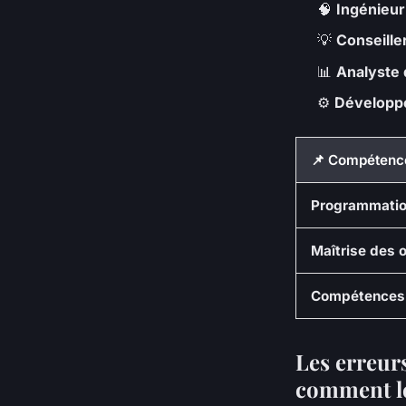
🧠
Ingénieur
💡
Conseiller
📊
Analyste
⚙️
Développe
📌 Compétenc
Programmation
Maîtrise des ou
Compétences 
Les erreurs
comment le