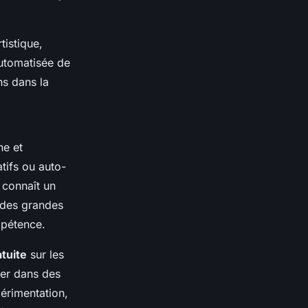
tistique,
automatisée de
ns dans la
ne et
tifs ou auto-
connaît un
s des grandes
mpétence.
tuite
sur les
ger dans des
périmentation,