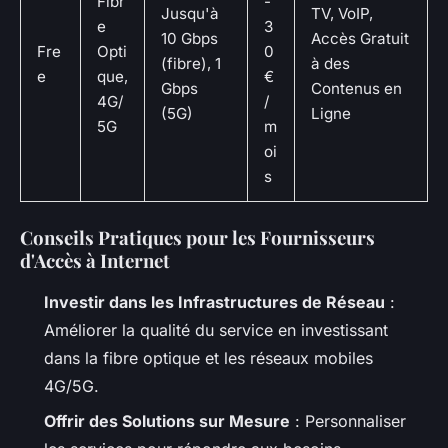
Fibr
-
Jusqu'à
TV, VoIP,
e
3
10 Gbps
Accès Gratuit
Fre
Opti
0
(fibre), 1
à des
e
que,
€
Gbps
Contenus en
4G/
/
(5G)
Ligne
5G
m
oi
s
Conseils Pratiques pour les Fournisseurs
d'Accès à Internet
Investir dans les Infrastructures de Réseau
:
Améliorer la qualité du service en investissant
dans la fibre optique et les réseaux mobiles
4G/5G.
Offrir des Solutions sur Mesure
: Personnaliser