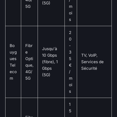
(5G)
5G
m
oi
s
2
0
Bo
Fibr
-
Jusqu'à
uyg
e
3
10 Gbps
TV, VoIP,
ues
Opti
5
(fibre), 1
Services de
Tel
que,
€
Gbps
Sécurité
eco
4G/
/
(5G)
m
5G
m
oi
s
1
5