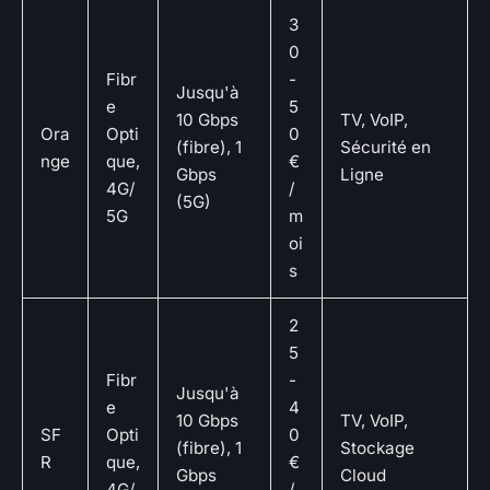
3
0
Fibr
-
Jusqu'à
e
5
10 Gbps
TV, VoIP,
Ora
Opti
0
(fibre), 1
Sécurité en
nge
que,
€
Gbps
Ligne
4G/
/
(5G)
5G
m
oi
s
2
5
Fibr
-
Jusqu'à
e
4
10 Gbps
TV, VoIP,
SF
Opti
0
(fibre), 1
Stockage
R
que,
€
Gbps
Cloud
4G/
/