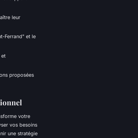
ître leur
t-Ferrand" et le
 et
tions proposées
tionnel
nsforme votre
yser vos besoins
nir une stratégie