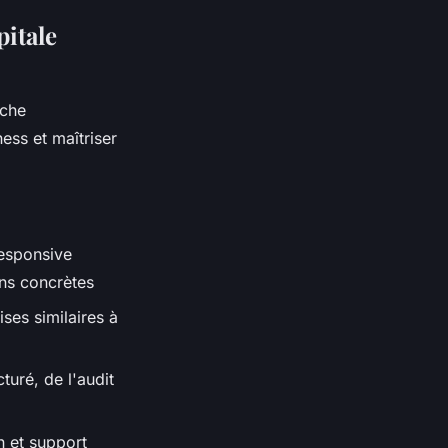
pitale
oche
ess et maîtriser
responsive
ns concrètes
ses similaires à
turé, de l'audit
n et support