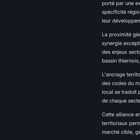
porté par une ex
spécificité régi
leur développem
La proximité gé
synergie except
des enjeux secto
bassin thiernois
L'ancrage terri
des codes du m
local se traduit
de chaque secteu
Cette alliance 
territoriaux per
marché cible, gé