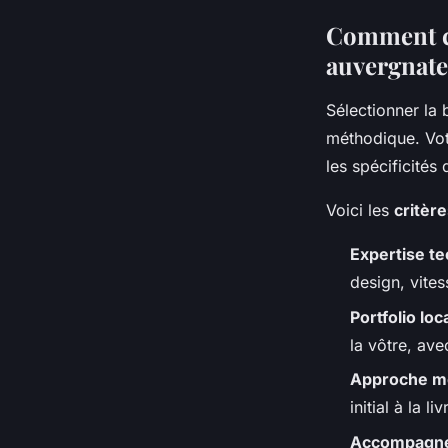
Comment cho
auvergnate
Sélectionner la
méthodique. Votr
les spécificités
Voici les
critèr
Expertise t
design, vite
Portfolio loc
la vôtre, ave
Approche m
initial à la l
Accompagnem