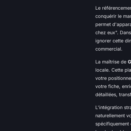
Le référencement
conquérir le ma
permet d'appara
chez eux". Dans
ignorer cette di
commercial.
La maîtrise de
G
locale. Cette pl
votre positionn
votre fiche, enr
détaillées, trans
L'intégration st
naturellement vo
spécifiquement c