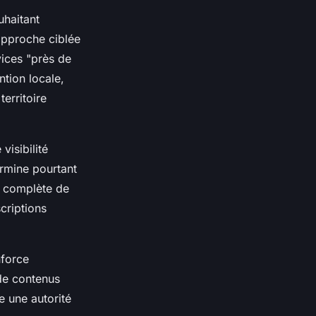
uhaitant
approche ciblée
ices "près de
tion locale,
erritoire
visibilité
ermine pourtant
n complète de
criptions
nforce
 de contenus
e une autorité