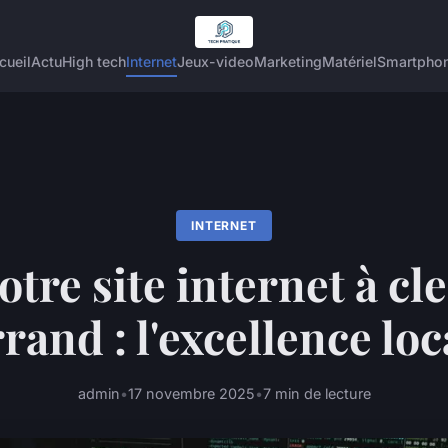
cueil
Actu
High tech
Internet
Jeux-video
Marketing
Matériel
Smartpho
INTERNET
otre site internet à c
rrand : l'excellence loc
admin
•
17 novembre 2025
•
7 min de lecture