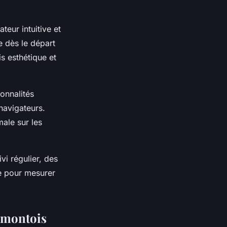
teur intuitive et
e dès le départ
is esthétique et
onnalités
 navigateurs.
male sur les
i régulier, des
te pour mesurer
ermontois