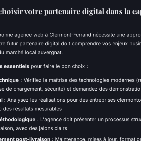
isir votre partenaire digital dans la ca
 bonne agence web à Clermont-Ferrand nécessite une appr
e futur partenaire digital doit comprendre vos enjeux busin
 du marché local auvergnat.
es essentiels
pour faire le bon choix :
echnique
: Vérifiez la maîtrise des technologies modernes (
sse de chargement, sécurité) et demandez des démonstratio
al
: Analysez les réalisations pour des entreprises clermontoi
c des résultats mesurables
éthodologique
: L'agence doit présenter un processus struc
ivraison, avec des jalons clairs
ent post-livraison
: Maintenance, mises à jour, formatio