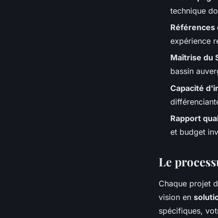
technique doi
Références 
expérience r
Maîtrise du 
bassin auver
Capacité d'i
différenciant
Rapport qual
et budget inv
Le processu
Chaque projet d
vision en
soluti
spécifiques, vot