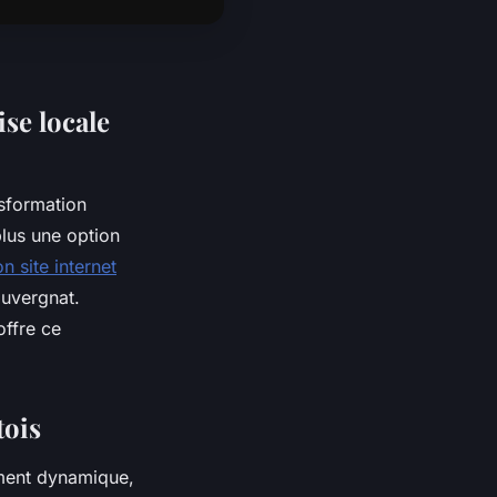
ise locale
nsformation
plus une option
 site internet
auvergnat.
offre ce
tois
ment dynamique,