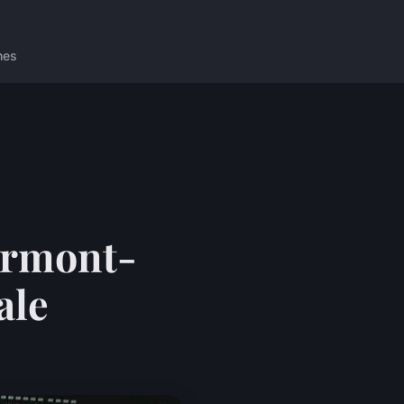
nes
lermont-
ale