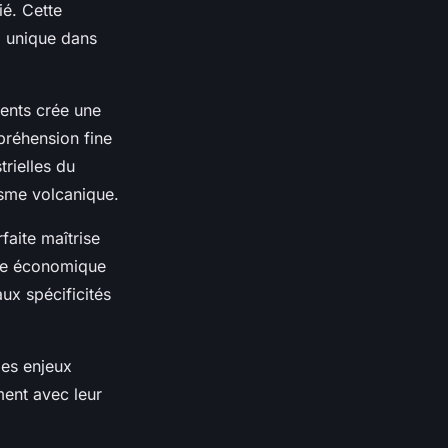
ié. Cette
l unique dans
ients crée une
réhension fine
trielles du
isme volcanique.
aite maîtrise
xte économique
ux spécificités
des enjeux
ment avec leur