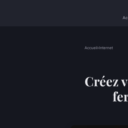
Ac
Accueil
›
Internet
Créez v
fe