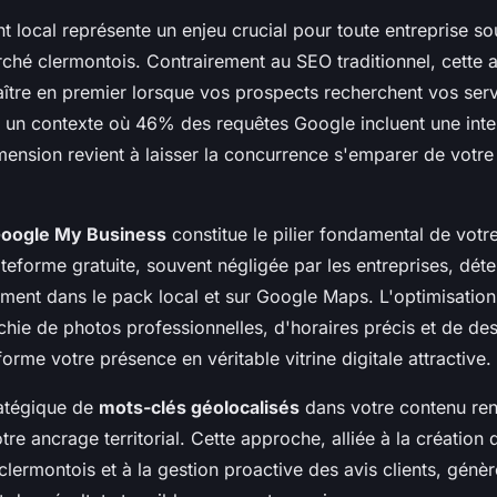
 local représente un enjeu crucial pour toute entreprise so
rché clermontois. Contrairement au SEO traditionnel, cette 
ître en premier lorsque vos prospects recherchent vos serv
 un contexte où 46% des requêtes Google incluent une inten
mension revient à laisser la concurrence s'emparer de votre t
oogle My Business
constitue le pilier fondamental de votre 
ateforme gratuite, souvent négligée par les entreprises, dét
ement dans le pack local et sur Google Maps. L'optimisatio
ichie de photos professionnelles, d'horaires précis et de des
forme votre présence en véritable vitrine digitale attractive.
ratégique de
mots-clés géolocalisés
dans votre contenu re
tre ancrage territorial. Cette approche, alliée à la création
lermontois et à la gestion proactive des avis clients, génèr